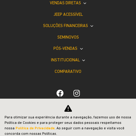
VENDAS DIRETAS
JEEP ACESSÍVEL
SOLUÇÕES FINANCEIRAS
SEMINOVOS
PÓS-VENDAS
INSTITUCIONAL
COMPARATIVO
Desacelere. Seu bem maior é a vida.
Para otimizar sua experiência durante a navegação, fazemos uso de nossa
Política de Cookies e para proteger seus dados pessoais respeitamos
nossa
Política de Privacidade
. Ao seguir com a navegação e visita você
concorda com nossas Políticas.