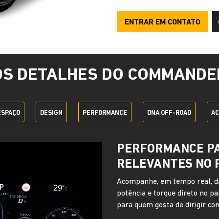
ENTRAR EM CONTATO
OS DETALHES DO COMMANDE
ESPAÇO
DESIGN
PERFORMANCE
DNA OFF-ROAD
AC
ADVENTURE INTE
Em todos os Jeep Commander c
reúne tecnologia, segurança e
remotamente as informações do
distância e conta com recurso
assistente de recuperação em c