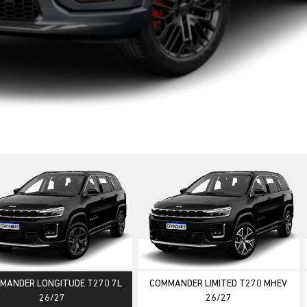
ior
MANDER LONGITUDE T270 7L
COMMANDER LIMITED T270 MHEV
26/27
26/27