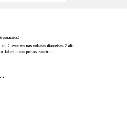
(6 posições)
es (2 tweeters nas colunas dianteiras; 2 alto-
lto-falantes nas portas traseiras)
óis