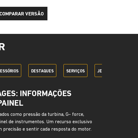
COMPARAR VERSÃO
R
ESSÓRIOS
DESTAQUES
SERVIÇOS
JEEP + SEM PARAR
LLIGENCE PLUS
onectados, o Adventure Intelligence Plus
 praticidade. Com ele, você acompanha
 veículo, realiza atualizações de software à
s de segurança como alerta preventivo e
aso de roubo ou furto. E, se algo acontecer, há