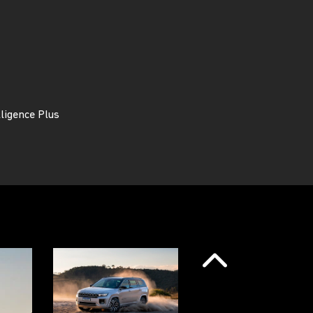
a, manual ou automática, para garantir mais
uação.
dia de 10,1” com Alexa integrada
Anterior