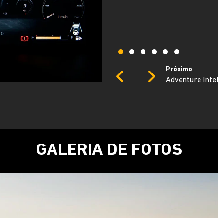
ainda a chamada de emergênci
tranquilidade em qualquer sit
Próximo
Previous
Next
Central multimí
GALERIA DE FOTOS