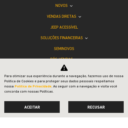
NOVOS
VENDAS DIRETAS
JEEP ACESSÍVEL
SOLUÇÕES FINANCEIRAS
SEMINOVOS
PÓS-VENDAS
INSTITUCIONAL
Para otimizar sua experiência durante a navegação, fazemos uso de nossa
COMPARATIVO
Política de Cookies e para proteger seus dados pessoais respeitamos
nossa
Política de Privacidade
. Ao seguir com a navegação e visita você
concorda com nossas Políticas.
ACEITAR
RECUSAR
Desacelere. Seu bem maior é a vida.