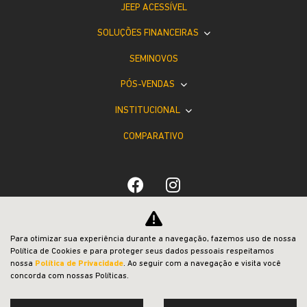
JEEP ACESSÍVEL
SOLUÇÕES FINANCEIRAS
SEMINOVOS
PÓS-VENDAS
INSTITUCIONAL
COMPARATIVO
Desacelere. Seu bem maior é a vida.
Para otimizar sua experiência durante a navegação, fazemos uso de nossa
Política de Cookies e para proteger seus dados pessoais respeitamos
nossa
Política de Privacidade
. Ao seguir com a navegação e visita você
concorda com nossas Políticas.