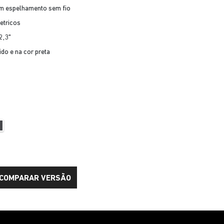
om espelhamento sem fio
etricos
2,3"
ido e na cor preta
COMPARAR VERSÃO