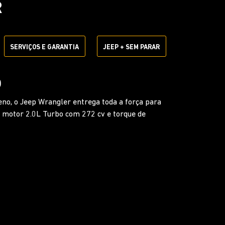
R
SERVIÇOS E GARANTIA
JEEP + SEM PARAR
ICO DE 8 MARCHAS
 Wrangler com o câmbio automático de 8
otor trabalhe sempre na velocidade ideal para