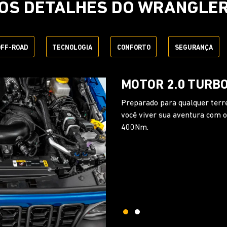
OS DETALHES DO WRANGLE
OFF-ROAD
TECNOLOGIA
CONFORTO
SEGURANÇA
CÂMBIO AUTOMÁT
Otimize a performance do seu
marchas, que garante que o m
qualquer situação.