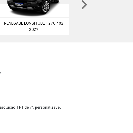
Próximo
RENEGADE LONGITUDE T270 4X2
2027
e
esolução TFT de 7", personalizável