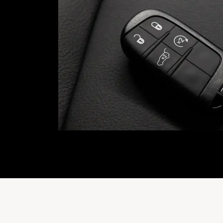
egade.