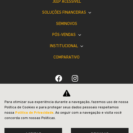
JEEP ACESSÍVEL
SOLUÇÕES FINANCEIRAS
SEMINOVOS
PÓS-VENDAS
INSTITUCIONAL
COMPARATIVO
Desacelere. Seu bem maior é a vida.
Para otimizar sua experiência durante a navegação, fazemos uso de nossa
Política de Cookies e para proteger seus dados pessoais respeitamos
nossa
Política de Privacidade
. Ao seguir com a navegação e visita você
concorda com nossas Políticas.