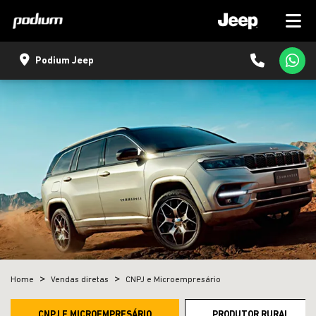
Podium Jeep
Home
Vendas diretas
CNPJ e Microempresário
CNPJ E MICROEMPRESÁRIO
PRODUTOR RURAL