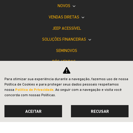
NOVOS
VENDAS DIRETAS
JEEP ACESSÍVEL
SOLUÇÕES FINANCEIRAS
SEMINOVOS
PÓS-VENDAS
INSTITUCIONAL
Para otimizar sua experiência durante a navegação, fazemos uso de nossa
COMPARATIVO
Política de Cookies e para proteger seus dados pessoais respeitamos
nossa
Política de Privacidade
. Ao seguir com a navegação e visita você
concorda com nossas Políticas.
ACEITAR
RECUSAR
Desacelere. Seu bem maior é a vida.