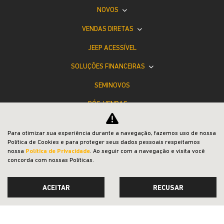
NOVOS
VENDAS DIRETAS
JEEP ACESSÍVEL
SOLUÇÕES FINANCEIRAS
SEMINOVOS
PÓS-VENDAS
INSTITUCIONAL
Para otimizar sua experiência durante a navegação, fazemos uso de nossa
COMPARATIVO
Política de Cookies e para proteger seus dados pessoais respeitamos
nossa
Política de Privacidade
. Ao seguir com a navegação e visita você
concorda com nossas Políticas.
ACEITAR
RECUSAR
Desacelere. Seu bem maior é a vida.